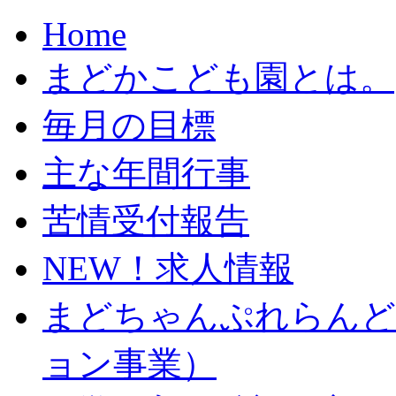
Home
まどかこども園とは。
毎月の目標
主な年間行事
苦情受付報告
NEW！求人情報
まどちゃんぷれらんど
ョン事業）