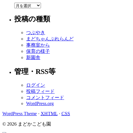
投
稿
投稿の種類
の
ま
と
つぶやき
め
まどちゃんぷれらんど
事務室から
保育の様子
新園舎
管理・RSS等
ログイン
投稿フィード
コメントフィード
WordPress.org
WordPress Theme
·
XHTML
·
CSS
© 2026 まどかこども園