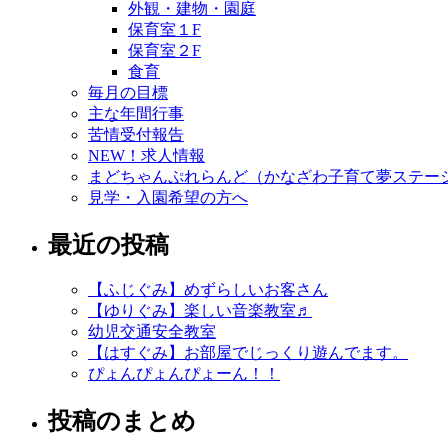
外観・建物・園庭
保育室１F
保育室２F
食育
毎月の目標
主な年間行事
苦情受付報告
NEW！求人情報
まどちゃんぷれらんど（かなざわ子育て夢ステー
見学・入園希望の方へ
最近の投稿
【ふじぐみ】めずらしいお客さん
【ゆりぐみ】楽しい音楽教室♬
幼児交通安全教室
【はすぐみ】お部屋でじっくり遊んでます。
ぴょんぴょんぴょーん！！
投稿のまとめ