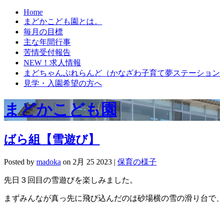
Home
まどかこども園とは。
毎月の目標
主な年間行事
苦情受付報告
NEW！求人情報
まどちゃんぷれらんど（かなざわ子育て夢ステーション
見学・入園希望の方へ
まどかこども園
ばら組【雪遊び】
Posted by
madoka
on 2月 25 2023 |
保育の様子
先日３回目の雪遊びを楽しみました。
まずみんなが真っ先に飛び込んだのは砂場横の雪の滑り台で